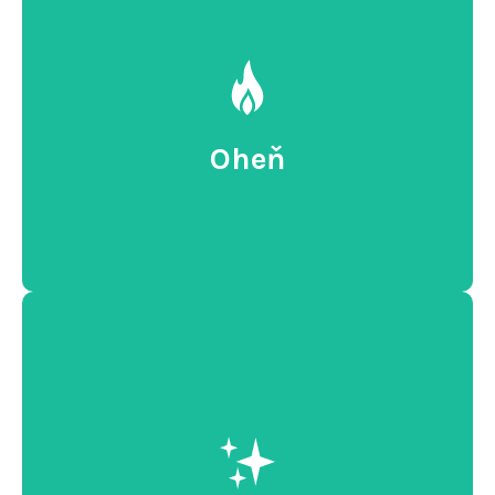
Oheň
Oheň
Ohnivá show
Speciální efekty