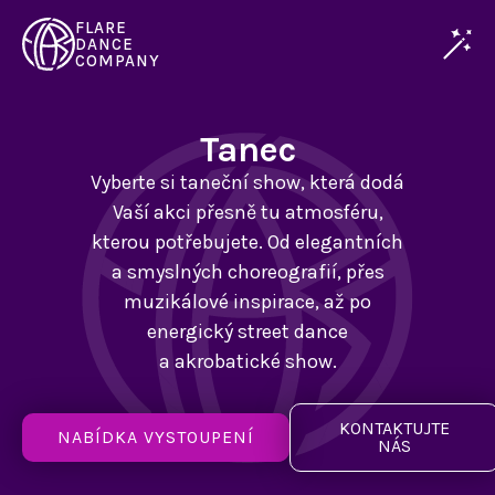
FLARE
DANCE
COMPANY
Tanec
Vyberte si taneční show, která dodá
Vaší akci přesně tu atmosféru,
kterou potřebujete. Od elegantních
a smyslných
choreografií, přes
muzikálové inspirace, až po
energický street dance
a akrobatické
show.
KONTAKTUJTE
NABÍDKA VYSTOUPENÍ
NÁS