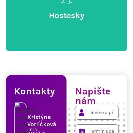
Vytvoříme program přesně podle Vašich
představ a přání!
Hostesky
VÍCE INFORMACÍ
Hostesky
Vždy krásné, vždy usměvavé - takové jsou
Kontakty
Napište
naše profesionální hostesky, které zajistí
nám
hladký průběh i skvělou atmosféru Vašeho
eventu!
Kristýna
Vorlíčková
VÍCE INFORMACÍ
HEAD