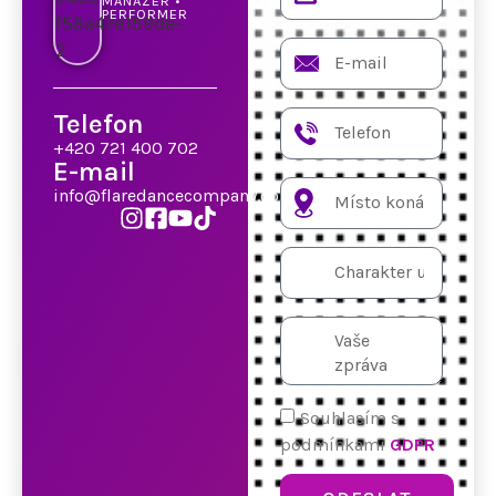
MANAŽER •
PERFORMER
Telefon
+420 721 400 702
E-mail
info@flaredancecompany.com
Souhlasím s
podmínkami
GDPR