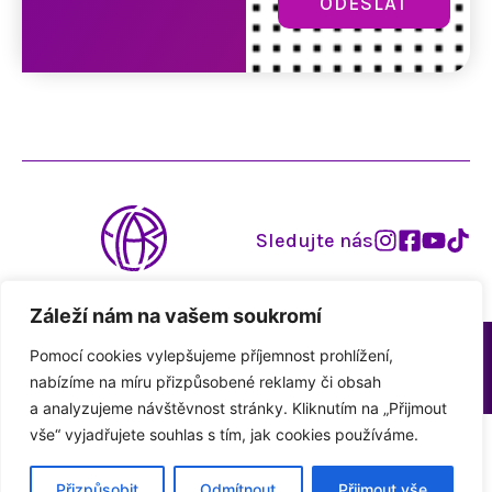
ODESLAT
Sledujte nás
Záleží nám na vašem soukromí
© 2026
Vytvořilo webové studio
Pomocí cookies vylepšujeme příjemnost prohlížení,
Flaredancecompany.com
MYPIXEL.CZ
nabízíme na míru přizpůsobené reklamy či obsah
a analyzujeme
návštěvnost stránky. Kliknutím na „Přijmout
vše“ vyjadřujete souhlas
s tím,
jak cookies používáme.
Přizpůsobit
Odmítnout
Přijmout vše