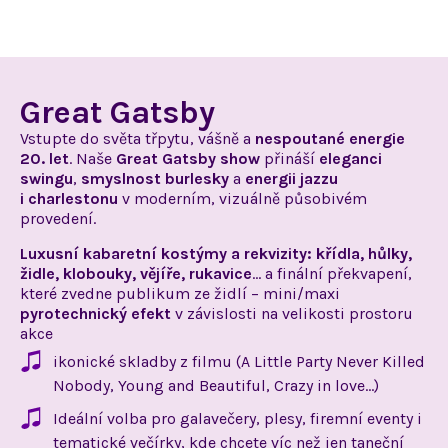
Great Gatsby
Vstupte do světa třpytu, vášně
a
nespoutané
energie
20. let
.
Naše
Great Gatsby show
přináší
eleganci
swingu
,
smyslnost burlesky
a
energii
jazzu
i charlestonu
v moderním,
vizuálně působivém
provedení.
Luxusní kabaretní kostýmy
a rekvizity:
křídla, hůlky,
židle, klobouky, vějíře, rukavice
…
a finální
překvapení,
které zvedne publikum ze židlí – mini/maxi
pyrotechnický efekt
v závislosti
na velikosti prostoru
akce
ikonické skladby z filmu (A Little Party Never Killed
Nobody, Young and Beautiful, Crazy in love…)
Ideální volba pro galavečery, plesy, firemní eventy i
tematické večírky, kde chcete víc než jen taneční