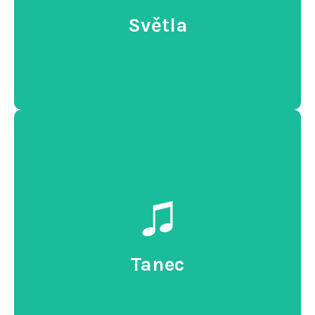
Světla
VÍCE INFORMACÍ
Světla
Světelná LED show
Laser show
Tematické show
Tanec
VÍCE INFORMACÍ