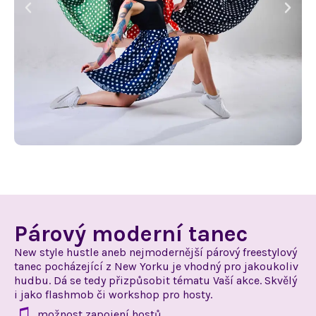
Párový moderní tanec
New style hustle aneb nejmodernější párový freestylový
tanec pocházející
z New
Yorku je vhodný pro jakoukoliv
hudbu. Dá se tedy přizpůsobit tématu Vaší akce. Skvělý
i jako
flashmob či workshop pro hosty.
možnost zapojení hostů